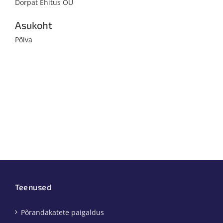
Dorpat Ehitus OÜ
Asukoht
Põlva
Teenused
Põrandakatete paigaldus