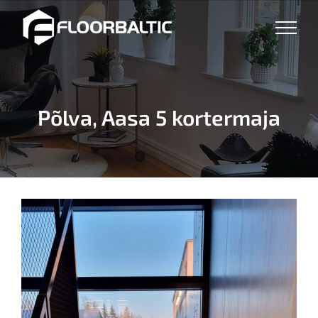
Skip
to
content
Põlva, Aasa 5 kortermaja
View
Larger
Image